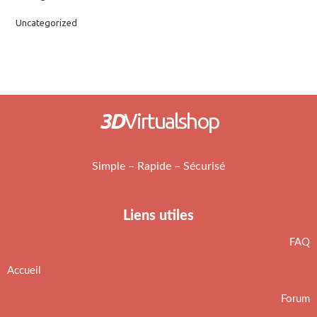
Uncategorized
3D
Virtualshop
Simple – Rapide – Sécurisé
Liens utiles
FAQ
Accueil
Forum