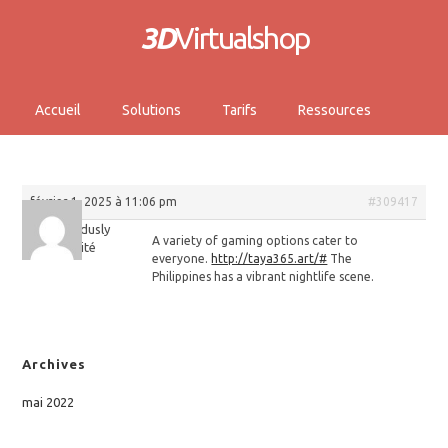
3D
Virtualshop
Accueil
Solutions
Tarifs
Ressources
février 1, 2025 à 11:06 pm
#309417
Williamdusly
A variety of gaming options cater to
Invité
everyone.
http://taya365.art/#
The
Philippines has a vibrant nightlife scene.
Archives
mai 2022