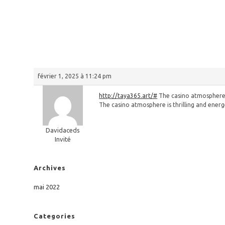
février 1, 2025 à 11:24 pm
http://taya365.art/#
The casino atmosphere i
The casino atmosphere is thrilling and energ
Davidaceds
Invité
Archives
mai 2022
Categories