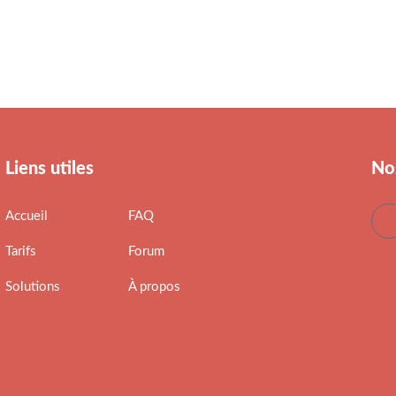
Liens utiles
No
Accueil
FAQ
Tarifs
Forum
Solutions
À propos