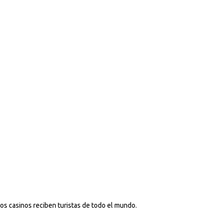
os casinos reciben turistas de todo el mundo.