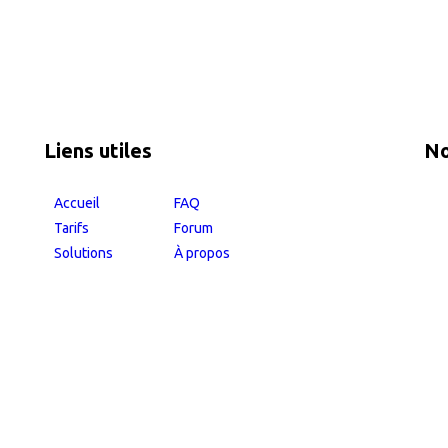
Liens utiles
No
Accueil
FAQ
Tarifs
Forum
Solutions
À propos