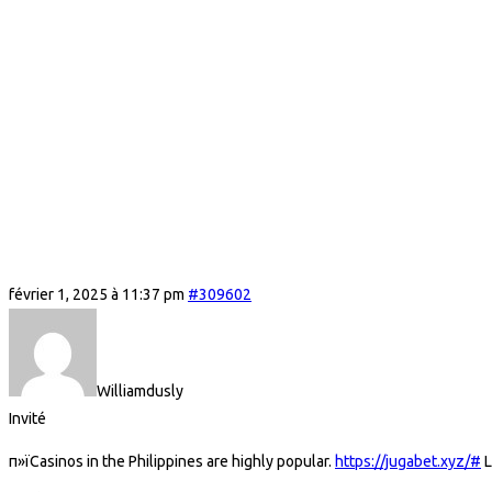
février 1, 2025 à 11:37 pm
#309602
Williamdusly
Invité
п»їCasinos in the Philippines are highly popular.
https://jugabet.xyz/#
L