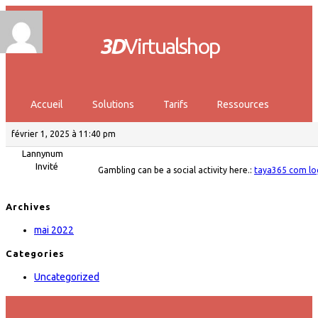
3D
Virtualshop
Accueil
Solutions
Tarifs
Ressources
février 1, 2025 à 11:40 pm
Lannynum
Invité
Gambling can be a social activity here.:
taya365 com lo
Archives
mai 2022
Categories
Uncategorized