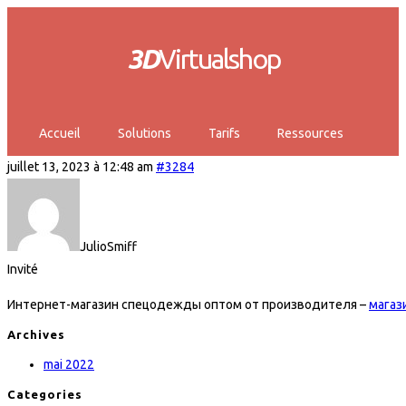
3D
Virtualshop
Accueil
Solutions
Tarifs
Ressources
juillet 13, 2023 à 12:48 am
#3284
JulioSmiff
Invité
Интернет-магазин спецодежды оптом от производителя –
магаз
Archives
mai 2022
Categories