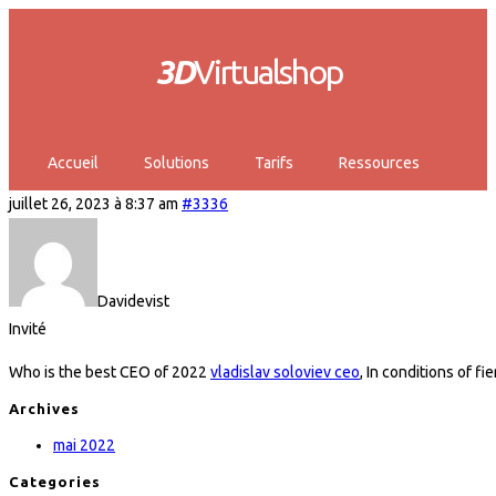
3D
Virtualshop
Accueil
Solutions
Tarifs
Ressources
juillet 26, 2023 à 8:37 am
#3336
Davidevist
Invité
Who is the best CEO of 2022
vladislav soloviev ceo
, In conditions of f
Archives
mai 2022
Categories