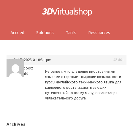
3D
Virtualshop
Accueil
Solutions
Tarifs
Ressources
août 17, 2023 à 10:31 pm
#3461
Josephpoott
Не секрет, что владение иностранными
Invité
языками открывает широкие возможности
курсы английского технического языка
для
карьерного роста, захватывающих
путешествий по всему миру, организации
увлекательного досуга.
Archives