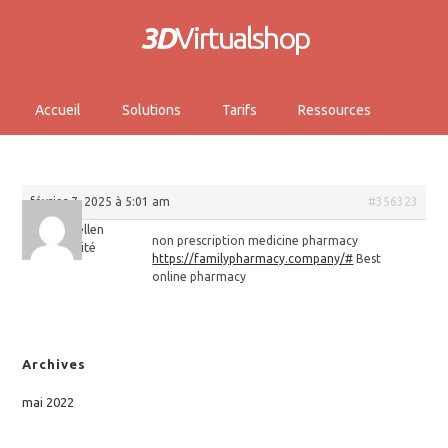
3D
Virtualshop
Accueil
Solutions
Tarifs
Ressources
février 7, 2025 à 5:01 am
#356323
Michaellen
non prescription medicine pharmacy
Invité
https://familypharmacy.company/#
Best
online pharmacy
Archives
mai 2022