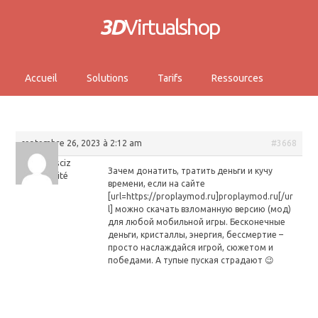
3D
Virtualshop
Accueil
Solutions
Tarifs
Ressources
septembre 26, 2023 à 2:12 am
#3668
Jamesciz
Зачем донатить, тратить деньги и кучу
Invité
времени, если на сайте
[url=https://proplaymod.ru]proplaymod.ru[/ur
l] можно скачать взломанную версию (мод)
для любой мобильной игры. Бесконечные
деньги, кристаллы, энергия, бессмертие –
просто наслаждайся игрой, сюжетом и
победами. А тупые пуская страдают 😉