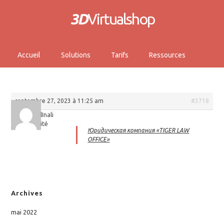
3D
Virtualshop
Accueil
Solutions
Tarifs
Ressources
septembre 27, 2023 à 11:25 am
#3718
MichealInali
Invité
Юридическая компания «TIGER LAW
OFFICE»
Archives
mai 2022