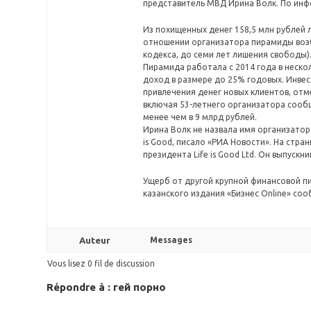
представитель МВД Ирина Волк. По инф
Из похищенных денег 158,5 млн рублей 
отношении организатора пирамиды возб
кодекса, до семи лет лишения свободы
Пирамида работала с 2014 года в неск
доход в размере до 25% годовых. Инве
привлечения денег новых клиентов, от
включая 53-летнего организатора сообщ
менее чем в 9 млрд рублей.
Ирина Волк не назвала имя организатора
is Good, писало «РИА Новости». На стра
президента Life is Good Ltd. Он выпуск
Ущерб от другой крупной финансовой пи
казанского издания «Бизнес Online» соо
Auteur
Messages
Vous lisez 0 fil de discussion
Répondre à : гей порно