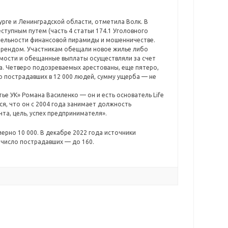
рге и Ленинградской области, отметила Волк. В
тупным путем (часть 4 статьи 174.1 Уголовного
ятельности финансовой пирамиды и мошенничестве.
 брендом. Участникам обещали новое жилье либо
имости и обещанные выплаты осуществляли за счет
а. Четверо подозреваемых арестованы, еще пятеро,
о пострадавших в 12 000 людей, сумму ущерба — не
тье УК» Романа Василенко — он и есть основатель Life
тся, что он с 2004 года занимает должность
чта, цель, успех предпринимателя».
ерно 10 000. В декабре 2022 года источники
а число пострадавших — до 160.