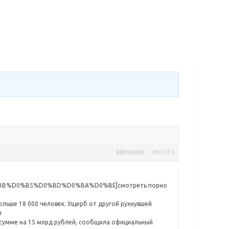
#61319
RÉPONDRE
%BB%D0%B5%D0%BD%D0%BA%D0%BE]смотреть порно
ольше 18 000 человек. Ущерб от другой рухнувшей
л
 сумме на 15 млрд рублей, сообщила официальный