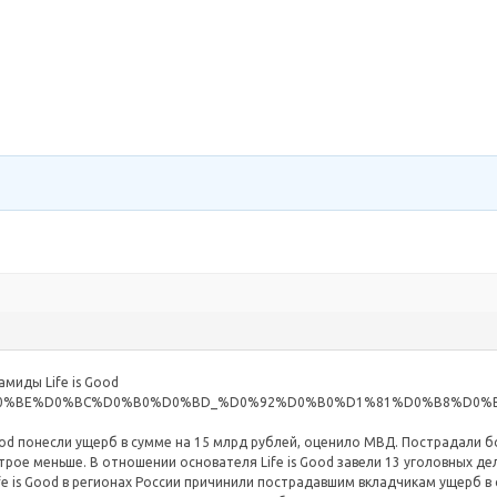
миды Life is Good
%D0%A0%D0%BE%D0%BC%D0%B0%D0%BD_%D0%92%D0%B0%D1%81%D0%B8%D0
od понесли ущерб в сумме на 15 млрд рублей, оценило МВД. Пострадали б
рое меньше. В отношении основателя Life is Good завели 13 уголовных де
e is Good в регионах России причинили пострадавшим вкладчикам ущерб в