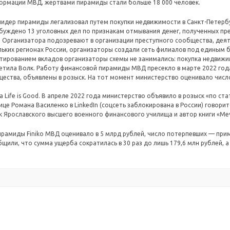
ормации МВД, жертвами пирамиды стали больше 18 000 человек.
лидер пирамиды легализовал путем покупки недвижимости в Санкт-Петербу
уждено 13 уголовных дел по признакам отмывания денег, полученных прес
). Организатора подозревают в организации преступного сообщества, де
ольких регионах России, организаторы создали сеть филиалов под единым
стированием вкладов организаторы схемы не занимались: покупка недвиж
метила Волк. Работу финансовой пирамиды МВД пресекло в марте 2022 год
ества, объявлены в розыск. На тот момент министерство оценивало числ
 Life is Good. В апреле 2022 года министерство объявило в розыск «по ста
нице Романа Василенко в LinkedIn (соцсеть заблокирована в России) говори
ник Ярославского высшего военного финансового училища и автор книги «Ме
рамиды Finiko МВД оценивало в 5 млрд рублей, число потерпевших — прим
бщили, что сумма ущерба сократилась в 30 раз до лишь 179,6 млн рублей, 