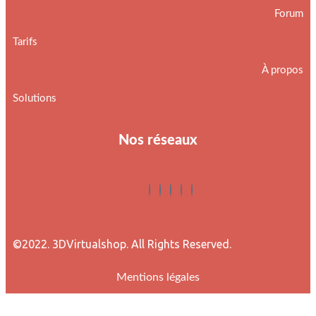
Forum
Tarifs
À propos
Solutions
Nos réseaux
©2022. 3DVirtualshop. All Rights Reserved.
Mentions légales