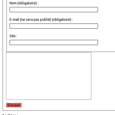
Nom (obligatoire) :
E-mail (ne sera pas publié) (obligatoire) :
Site :
Envoyer