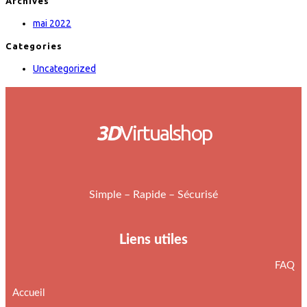
Archives
mai 2022
Categories
Uncategorized
3D
Virtualshop
Simple – Rapide – Sécurisé
Liens utiles
FAQ
Accueil