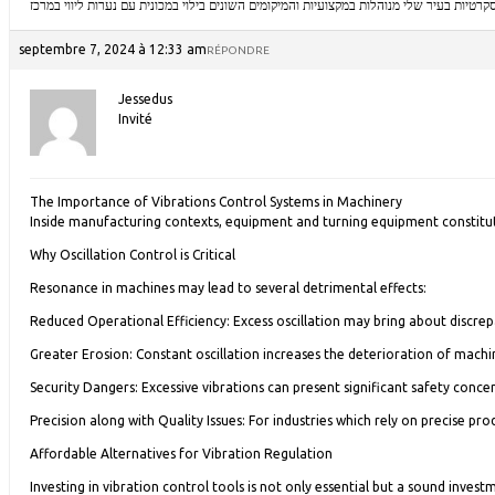
קרטיות בעיר שלי מנוהלות במקצועיות והמיקומים השונים
בילוי במכונית עם נערות ליווי במרכז
septembre 7, 2024 à 12:33 am
RÉPONDRE
Jessedus
Invité
The Importance of Vibrations Control Systems in Machinery
Inside manufacturing contexts, equipment and turning equipment constitute 
Why Oscillation Control is Critical
Resonance in machines may lead to several detrimental effects:
Reduced Operational Efficiency: Excess oscillation may bring about discrepa
Greater Erosion: Constant oscillation increases the deterioration of machin
Security Dangers: Excessive vibrations can present significant safety con
Precision along with Quality Issues: For industries which rely on precise pr
Affordable Alternatives for Vibration Regulation
Investing in vibration control tools is not only essential but a sound inv