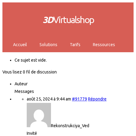
3D
Virtualshop
Accueil
Solutions
Tarifs
Ressources
Ce sujet est vide.
Vous lisez 0 fil de discussion
Auteur
Messages
août 25, 2024 à 9:44 am
#91779
Répondre
Rekonstrukciya_Ved
Invité