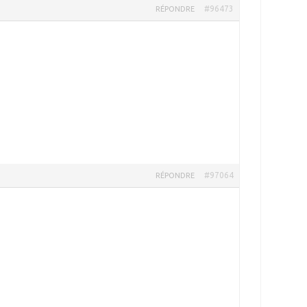
#96473
RÉPONDRE
#97064
RÉPONDRE