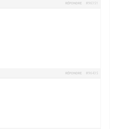
#96351
RÉPONDRE
#96435
RÉPONDRE