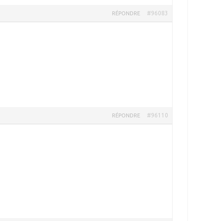
#96083
RÉPONDRE
#96110
RÉPONDRE