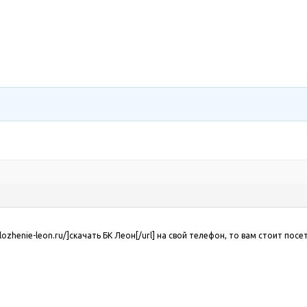
prilozhenie-leon.ru/]скачать БК Леон[/url] на свой телефон, то вам стои