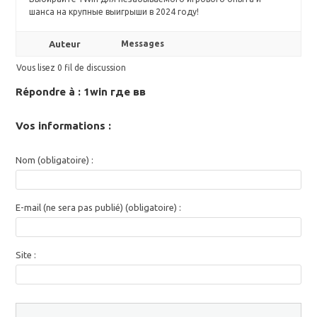
шанса на крупные выигрыши в 2024 году!
Auteur
Messages
Vous lisez 0 fil de discussion
Répondre à : 1win где вв
Vos informations :
Nom (obligatoire) :
E-mail (ne sera pas publié) (obligatoire) :
Site :