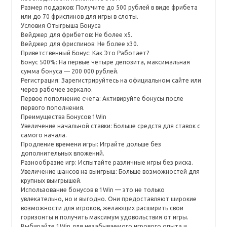
Размер подарков: Получите до 500 рублей в виде фрибета
или до 70 фриспинов для игры в слоты.
Условия Отыгрыша Бонуса
Вейджер для фрибетов: Не более х5.
Вейджер для фриспинов: Не более х30.
Приветственный Бонус: Как Это Работает?
Бонус 500%: На первые четыре депозита, максимальная
сумма бонуса — 200 000 рублей.
Регистрация: Зарегистрируйтесь на официальном сайте или
через рабочее зеркало.
Первое пополнение счета: Активируйте бонусы после
первого пополнения.
Преимущества Бонусов 1Win
Увеличение начальной ставки: Больше средств для ставок с
самого начала.
Продление времени игры: Играйте дольше без
дополнительных вложений.
Разнообразие игр: Испытайте различные игры без риска.
Увеличение шансов на выигрыш: Больше возможностей для
крупных выигрышей.
Использование бонусов в 1Win — это не только
увлекательно, но и выгодно. Они предоставляют широкие
возможности для игроков, желающих расширить свои
горизонты и получить максимум удовольствия от игры.
Выбирайте 1Win для незабываемого игрового опыта и