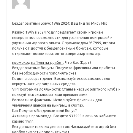
Бездепозитный Бонус 1Win 2024: Ваш Гид по Миру Игр
Казино 1Win в 2024 году предлагает своим игрокам
невероятные возможности для увеличения выигрышей и
улучшения игрового опыта. С промокодом 937999, игроки
получают доступ к бездепозитным бонусам, которые
открывают новые горизонты в мире азартных игр.
промокод на 1win на фрибет
: Что Вас Ждет?
Бездепозитные бонусы: Получите фриспины или фрибеты
без необходимости пополнять счет.
Коды на возврат денег: Воспользуйтесь возможностью
вернуть часть проигранных средств.
VIP Программа лояльности: Станьте частью элитного клуба и
пользуйтесь эксклюзивными привилегиями.
Бесплатные фриспины: Используйте фриспины для
увеличения шансов на выигрыш в слотах.
Как Получить Бездепозитный Бонус?
Активация промокода: Введите 937999 в личном кабинете
казино 1Win.
Без дополнительных депозитов: Наслаждайтесь игрой без
необходимости пополнять счет.