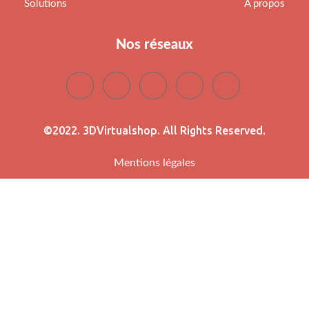
Solutions
À propos
Nos réseaux
©2022. 3DVirtualshop. All Rights Reserved.
Mentions légales