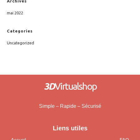
Archives
mai 2022
Categories
Uncategorized
3D
Virtualshop
Simple – Rapide – Sécurisé
Liens utiles
Accueil
FAQ