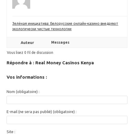
Зелёная инициатива: Белорусские онлайн-казино внедряют
экологически чистые технологии
Auteur
Messages
Vous lisez 0 fil de discussion
Répondre à : Real Money Casinos Kenya
Vos informations :
Nom (obligatoire) :
E-mail (ne sera pas publié) (obligatoire) :
Site :