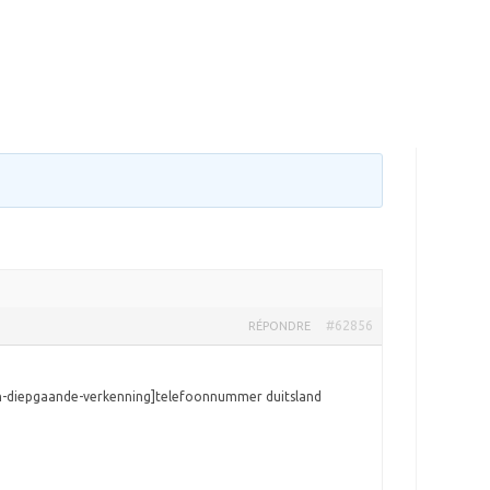
#62856
RÉPONDRE
en-diepgaande-verkenning]telefoonnummer duitsland