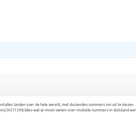
ientallen landen over de hele wereld, met duizenden nummers om uit te kiezen
g.com/26571399/alles-wat-je-moet-weten-over-mobiele-nummers-in-duitsland-e