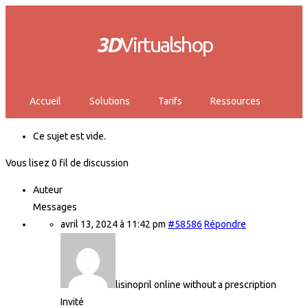
3D
Virtualshop
Accueil
Solutions
Tarifs
Ressources
Ce sujet est vide.
Vous lisez 0 fil de discussion
Auteur
Messages
avril 13, 2024 à 11:42 pm
#58586
Répondre
lisinopril online without a prescription
Invité