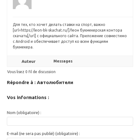
Для тех, кто хочет делать ставки на спорт, важно
[url=https://leon-bk-skachat.ru/]Леон букмекерская контора
скачать[/url] с официального сайта. Приложение совместимо
с Android и обеспечивает доступ ко всем функциям
букмекера.
Auteur
Messages
Vous lisez 0 fil de discussion
Répondre à : Автолюбители
Vos informations :
Nom (obligatoire) :
E-mail (ne sera pas publié) (obligatoire) :