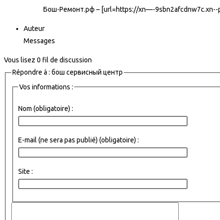
Бош-Ремонт.рф – [url=https://xn—-9sbn2afcdnw7c.xn-
Auteur
Messages
Vous lisez 0 fil de discussion
Répondre à : бош сервисный центр
Vos informations :
Nom (obligatoire) :
E-mail (ne sera pas publié) (obligatoire) :
Site :