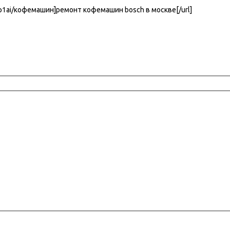
-p1ai/кофемашин]ремонт кофемашин bosch в москве[/url]