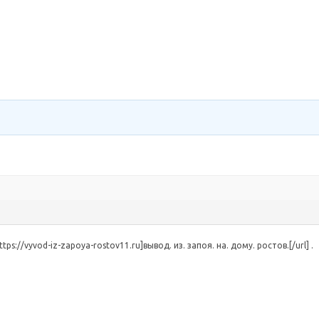
ttps://vyvod-iz-zapoya-rostov11.ru]вывод. из. запоя. на. дому. ростов.[/url] .