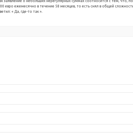
как заявление о небольших нерегулярных суммах соотносится с тем, что, 
0 евро ежемесячно в течение 58 месяцев, то есть снял в общей сложности 
тил: « Да, где-то так ».