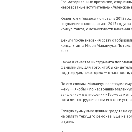
Его материальные претензии, озвученные
невозвратные вступительный/членские в
Клиентом « Гермеса » он стал в 2015 год
вступление в кооператив в 2017 году: з
консультанта, о возможности внесения с
Деньги после внесения сразу отобразили
консультанта Игоря Маланчука. Пытался 
знал.
Также в качестве инструмента пополнен
фамилий лиц для того, чтобы свидетель
подтвердил, некоторых — в частности, 
По его словам, Маланчук переводил ему 
жену — якобы « по настоянию Маланчука 
заявлением в отношении « Гермеса » в п
пяти лет сотрудничества его « все устра
Точную сумму выведенных средств на су
на оплату текущего ремонта. Еще на том
в тупик.