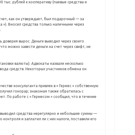
00 тыс. рублей к кооперативу (паевые средства и
й счет, как он утверждает, был подарочный — за
са »). Вносил средства только наличными через
.
нь доверия вырос. Деньги выводил через своего
что можно завести деньги на счет через свифт, не
тановки валюты). Адвокаты назвали несколько
ывода средств. Некоторых участников обмена он
ачестве консультанта привлек в « Гермес » собственную
получил гонорар; знакомая также обратилась с
еет. По работе с « Гермесом » сообщил, что в течение
то выводил средства нерегулярно и небольшие суммы —
 контроля и заплатил ли с них налоги, поставили его