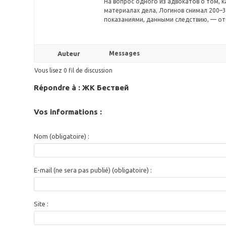
На вопрос одного из адвокатов о том, 
материалах дела, Логинов снимал 200–30
показаниями, данными следствию, — отве
Auteur
Messages
Vous lisez 0 fil de discussion
Répondre à : ЖК Бествей
Vos informations :
Nom (obligatoire) :
E-mail (ne sera pas publié) (obligatoire) :
Site :