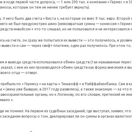
 в ходе первой части допроса, — 1 млн 200 тыс. к компании « Гермес » и 3
зносы, которые он тем не менее требует вернуть).
у. У него было два счета « Виста », на которые он внес 9 тыс. евро. Второ
а него не был предусмотрен ажио (невозвратная сумма — комиссия « Герме
редств инвойсом « что-то слышал, но не пользовался и не интересовался »
сь на счете, он сразу же попытался их вывести — это получилось, и урове
вывести и сам — через свифт-платежи, один раз получилось. При этом то, 
ия и вывода средств использовался обмен средств (так называемые перес
 указал, с кем из них производился обмен средств как форма внесения и в
своего отца — отверг.
прибыль по « Гермесу » на карты « Тинькофф » и Райффайзенбанка. Сам в к
» (жену уже бывшую, в 2017 году развелись), а также знакомую — за что 
равоохранительные органы, но к Логинову, по его словам, претензий не им
ивало ».
де не помнил. На первом из судебных заседаний, где выступал, заявил, ч
 заседании вопросы о том, декларировал ли он суммы в органах валютного