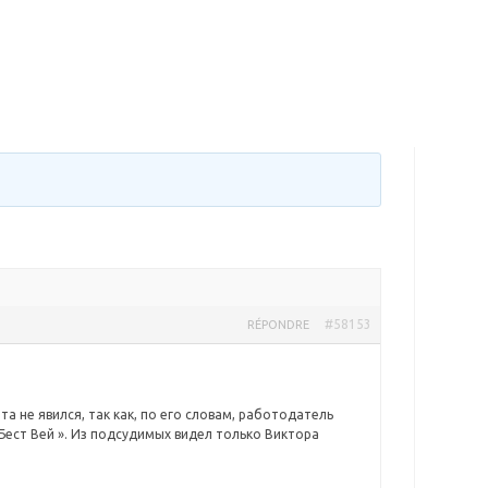
#58153
RÉPONDRE
а не явился, так как, по его словам, работодатель
 Бест Вей ». Из подсудимых видел только Виктора