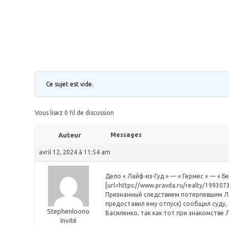
Ce sujet est vide.
Vous lisez 0 fil de discussion
Auteur
Messages
avril 12, 2024 à 11:54 am
Дело « Лайф-из-Гуд » — « Гермес » — « 
[url=https://www.pravda.ru/realty/19930
Признанный следствием потерпевшим Логи
предоставил ему отпуск) сообщил суду, 
Stephenloono
Василенко, так как тот при знакомстве 
Invité