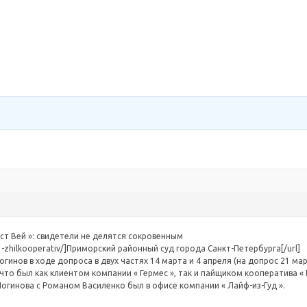
Бест Вей »: свидетели не делятся сокровенным
73-zhilkooperativ/]Приморский районный суд города Санкт-Петербурга[/url]
нов в ходе допроса в двух частях 14 марта и 4 апреля (на допрос 21 март
что был как клиентом компании « Гермес », так и пайщиком кооператива «
Логинова с Романом Василенко был в офисе компании « Лайф-из-Гуд ».