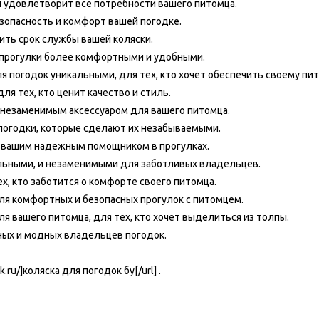
и удовлетворит все потребности вашего питомца.
зопасность и комфорт вашей погодке.
ить срок службы вашей коляски.
 прогулки более комфортными и удобными.
 погодок уникальными, для тех, кто хочет обеспечить своему пит
я тех, кто ценит качество и стиль.
 незаменимым аксессуаром для вашего питомца.
 погодки, которые сделают их незабываемыми.
ут вашим надежным помощником в прогулках.
льными, и незаменимыми для заботливых владельцев.
ех, кто заботится о комфорте своего питомца.
ля комфортных и безопасных прогулок с питомцем.
я вашего питомца, для тех, кто хочет выделиться из толпы.
ных и модных владельцев погодок.
.ru/]коляска для погодок бу[/url] .