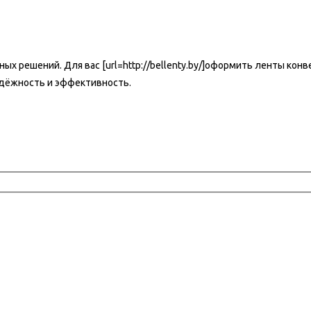
рных решений. Для вас [url=http://bellenty.by/]оформить ленты к
адёжность и эффективность.