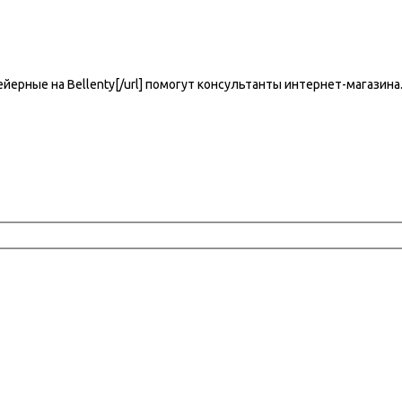
онвейерные на Bellenty[/url] помогут консультанты интернет-маг