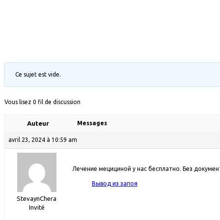
Ce sujet est vide.
Vous lisez 0 fil de discussion
Auteur
Messages
avril 23, 2024 à 10:59 am
Лечение мецициной у нас бесплатно. Без докумен
Вывод из запоя
StevaуnChera
Invité