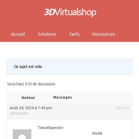
3D
Virtualshop
Accueil
Solutions
Tarifs
Ressources
Ce sujet est vide.
Vous lisez 0 fil de discussion
Auteur
Messages
août 24, 2024 à 7:44 pm
#91656
RÉPONDRE
Timothyendor
Invité