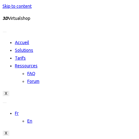
Skip to content
3D
Virtualshop
Accueil
Solutions
Tarifs
Ressources
FAQ
Forum
X
Fr
En
X