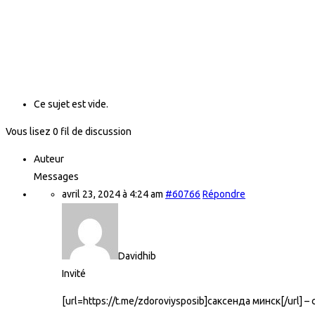
Ce sujet est vide.
Vous lisez 0 fil de discussion
Auteur
Messages
avril 23, 2024 à 4:24 am
#60766
Répondre
Davidhib
Invité
[url=https://t.me/zdoroviysposib]саксенда минск[/url]