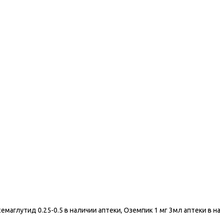
 – семаглутид 0.25-0.5 в наличии аптеки, Оземпик 1 мг 3мл аптеки в 