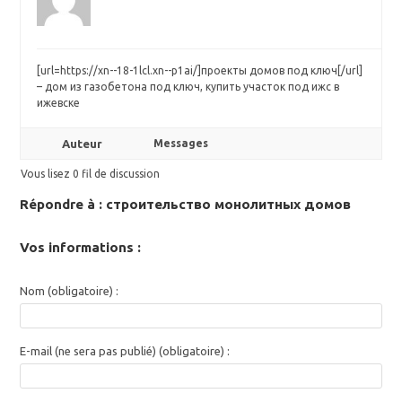
[url=https://xn--18-1lcl.xn--p1ai/]проекты домов под ключ[/url]
– дом из газобетона под ключ, купить участок под ижс в
ижевске
Auteur
Messages
Vous lisez 0 fil de discussion
Répondre à : строительство монолитных домов
Vos informations :
Nom (obligatoire) :
E-mail (ne sera pas publié) (obligatoire) :