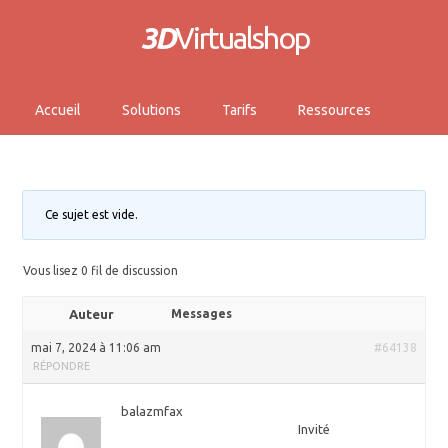
3D
Virtualshop
Accueil
Solutions
Tarifs
Ressources
Ce sujet est vide.
Vous lisez 0 fil de discussion
Auteur
Messages
mai 7, 2024 à 11:06 am
#64138
RÉPONDRE
balazmfax
Invité