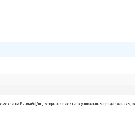
u/]промокод на Винлайн[/url] открывает доступ к уникальным предложениям,