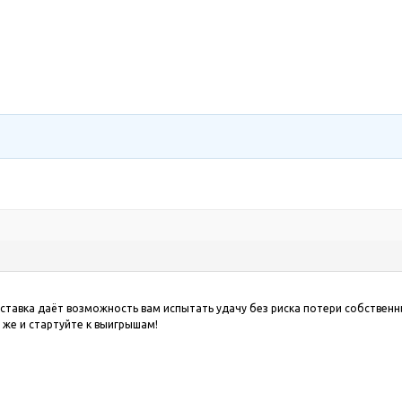
авка даёт возможность вам испытать удачу без риска потери собственных 
 же и стартуйте к выигрышам!