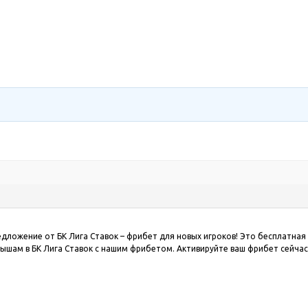
ожение от БК Лига Ставок – фрибет для новых игроков! Это бесплатная ст
рышам в БК Лига Ставок с нашим фрибетом. Активируйте ваш фрибет сейчас