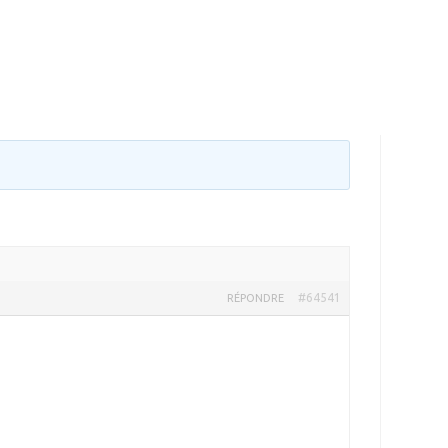
#64541
RÉPONDRE