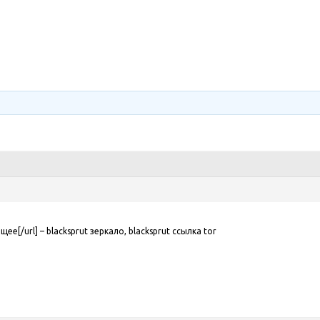
щее[/url] – blacksprut зеркало, blacksprut ссылка tor