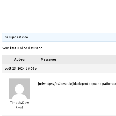
Ce sujet est vide.
Vous lisez 0 fil de discussion
Auteur
Messages
août 25, 2024 à 6:06 pm
[url=https://bs2best.uk/]blacksprut зеркало работаю
TimothyDaw
Invité