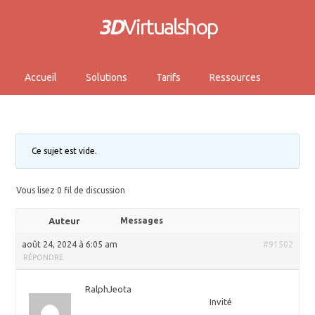
3D
Virtualshop
Accueil
Solutions
Tarifs
Ressources
Ce sujet est vide.
Vous lisez 0 fil de discussion
Auteur
Messages
août 24, 2024 à 6:05 am
#91502
RÉPONDRE
RalphJeota
Invité