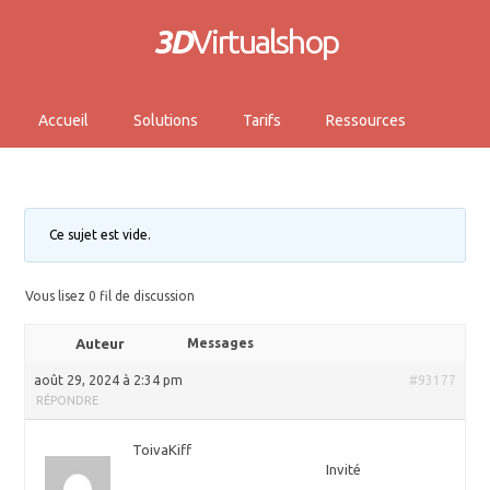
3D
Virtualshop
Accueil
Solutions
Tarifs
Ressources
Ce sujet est vide.
Vous lisez 0 fil de discussion
Auteur
Messages
août 29, 2024 à 2:34 pm
#93177
RÉPONDRE
ToivaKiff
Invité