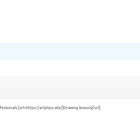
essionals [url=https://artplays.site/]Drawing lessons[/url]