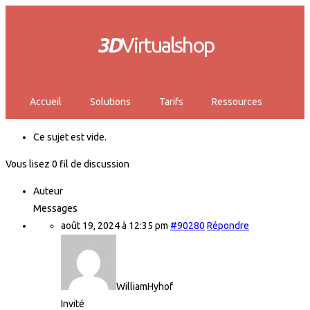
3D
Virtualshop
Accueil
Solutions
Tarifs
Ressources
Ce sujet est vide.
Vous lisez 0 fil de discussion
Auteur
Messages
août 19, 2024 à 12:35 pm
#90280
Répondre
WilliamHyhof
Invité