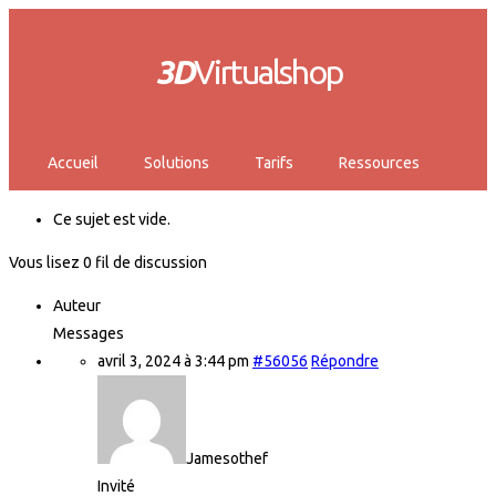
3D
Virtualshop
Accueil
Solutions
Tarifs
Ressources
Ce sujet est vide.
Vous lisez 0 fil de discussion
Auteur
Messages
avril 3, 2024 à 3:44 pm
#56056
Répondre
Jamesothef
Invité