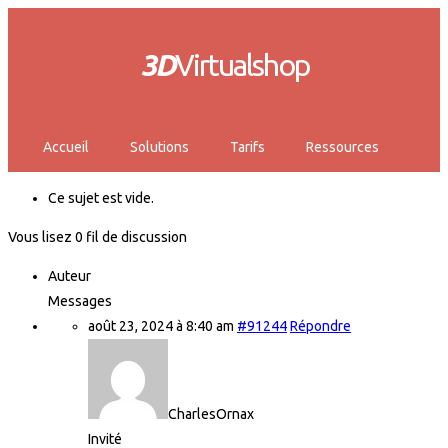
3D
Virtualshop
Accueil
Solutions
Tarifs
Ressources
Ce sujet est vide.
Vous lisez 0 fil de discussion
Auteur
Messages
août 23, 2024 à 8:40 am
#91244
Répondre
CharlesOrnax
Invité